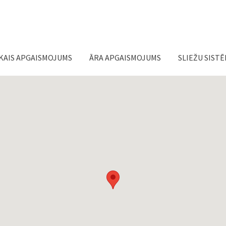
Jump to navigation
KAIS APGAISMOJUMS
ĀRA APGAISMOJUMS
SLIEŽU SIST