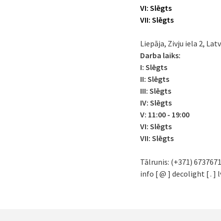
VI: Slēgts
VII: Slēgts
Liepāja, Zivju iela 2, Lat
Darba laiks:
I:
Slēgts
II:
Slēgts
III:
Slēgts
IV:
Slēgts
V: 11:00 - 19:00
VI: Slēgts
VII: Slēgts
Tālrunis: (+371) 673767
info [ @ ] decolight [ . ] l