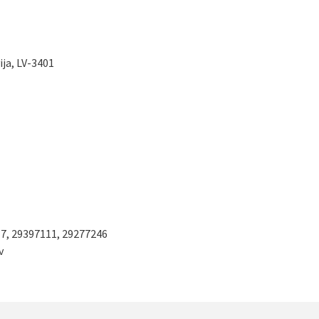
vija, LV-3401
17, 29397111, 29277246
v