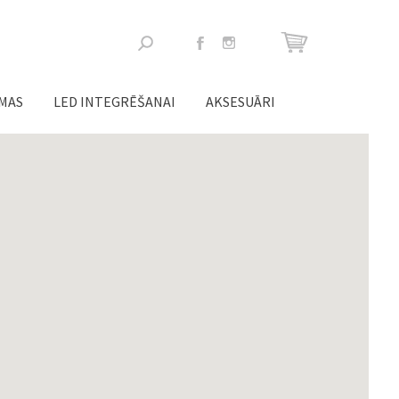
Meklēšanas
forma
ĒMAS
LED INTEGRĒŠANAI
AKSESUĀRI