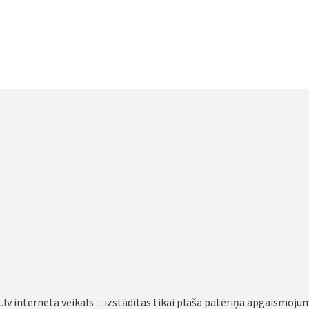
lv interneta veikals ::: izstādītas tikai plaša patēriņa apgaismoju