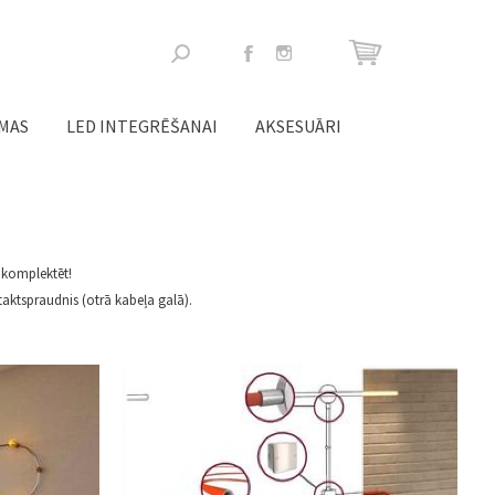
Meklēšanas
forma
ĒMAS
LED INTEGRĒŠANAI
AKSESUĀRI
sakomplektēt!
ntaktspraudnis (otrā kabeļa galā).