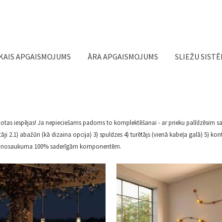
Jump to navigation
KAIS APGAISMOJUMS
ĀRA APGAISMOJUMS
SLIEŽU SIST
ežotas iespējas! Ja nepieciešams padoms to komplektēšanai - ar prieku palīdzēsim 
ji 2.1) abažūri (kā dizaina opcija) 3) spuldzes 4) turētājs (vienā kabeļa galā) 5) ko
zem šī nosaukuma 100% saderīgām komponentēm.