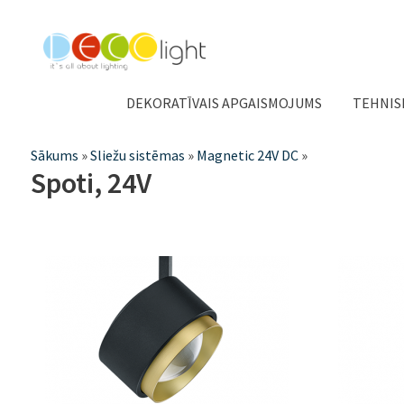
DEKORATĪVAIS APGAISMOJUMS
TEHNIS
Jūs
Sākums
»
Sliežu sistēmas
»
Magnetic 24V DC
»
Spoti, 24V
atrodaties
šeit