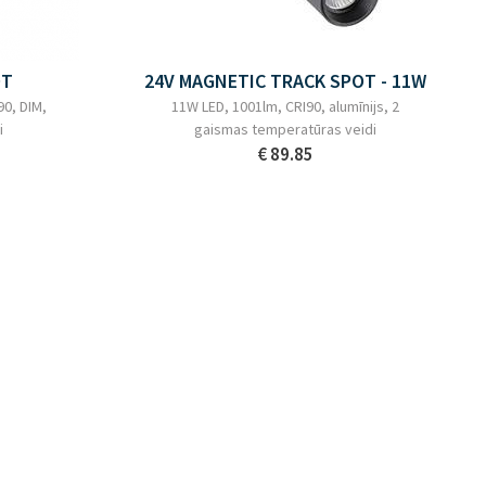
OT
24V MAGNETIC TRACK SPOT - 11W
90, DIM,
11W LED, 1001lm, CRI90, alumīnijs, 2
i
gaismas temperatūras veidi
€ 89.85