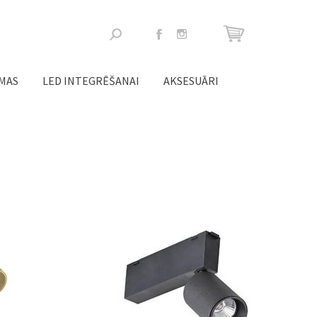
Meklēšanas
forma
ĒMAS
LED INTEGRĒŠANAI
AKSESUĀRI