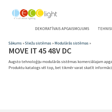
DEKORATĪVAIS APGAISMOJUMS
TEHNIS
Jūs
Sākums
»
Sliežu sistēmas
»
Modulārās sistēmas
»
MOVE IT 45 48V DC
atrodaties
šeit
Augsto tehnoloģiju modulārās sistēmas komerciālajam apga
Produktu katalogs vēl top, bet tikmēr varat skatīt informāci