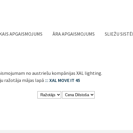
Jump to navigation
KAIS APGAISMOJUMS
ĀRA APGAISMOJUMS
SLIEŽU SIST
ismojumam no austriešu kompānijas XAL lighting.
ju ražotāja mājas lapā
::: XAL MOVE IT 45