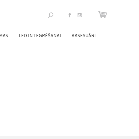
Meklēšanas
forma
ĒMAS
LED INTEGRĒŠANAI
AKSESUĀRI