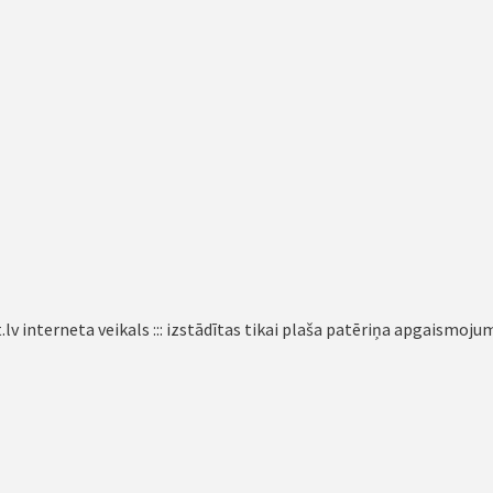
lv interneta veikals ::: izstādītas tikai plaša patēriņa apgaismoju