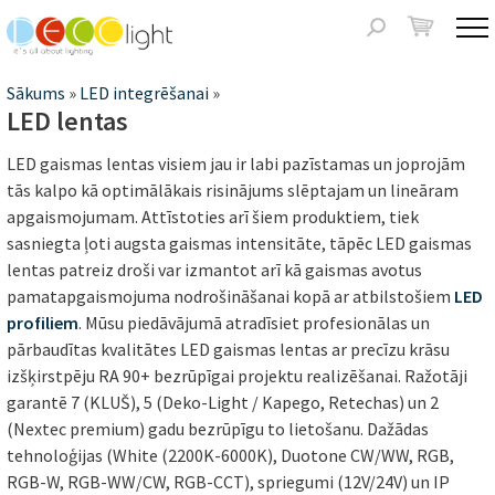
Jump to navigation
Meklēšanas
forma
Jūs
Sākums
»
LED integrēšanai
»
LED lentas
atrodaties
LED gaismas lentas visiem jau ir labi pazīstamas un joprojām
šeit
tās kalpo kā optimālākais risinājums slēptajam un lineāram
apgaismojumam. Attīstoties arī šiem produktiem, tiek
sasniegta ļoti augsta gaismas intensitāte, tāpēc LED gaismas
lentas patreiz droši var izmantot arī kā gaismas avotus
pamatapgaismojuma nodrošināšanai kopā ar atbilstošiem
LED
profiliem
. Mūsu piedāvājumā atradīsiet profesionālas un
pārbaudītas kvalitātes LED gaismas lentas ar precīzu krāsu
izšķirstpēju RA 90+ bezrūpīgai projektu realizēšanai. Ražotāji
garantē 7 (KLUŠ), 5 (Deko-Light / Kapego, Retechas) un 2
(Nextec premium) gadu bezrūpīgu to lietošanu. Dažādas
tehnoloģijas (White (2200K-6000K), Duotone CW/WW, RGB,
RGB-W, RGB-WW/CW, RGB-CCT), spriegumi (12V/24V) un IP