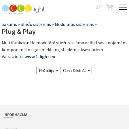
Jump to navigation
Meklēšanas
forma
Jūs
Sākums
»
Sliežu sistēmas
»
Modulārās sistēmas
»
Plug & Play
atrodaties
Multifunkcionāla modulārā sliežu sistēma ar ātri savienojamām
šeit
komponentēm: gaismekļiem, sliedēm, aksesuāriem.
Vairāk info:
www.1-light.eu
INFORMĀCIJA
Jaunumi