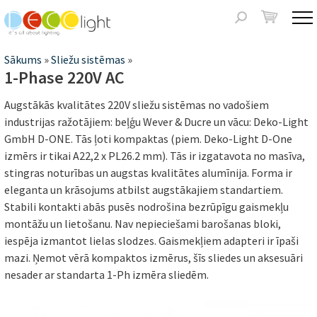
Jump to navigation
Meklēšanas
forma
Jūs
Sākums
»
Sliežu sistēmas
»
1-Phase 220V AC
atrodaties
Augstākās kvalitātes 220V sliežu sistēmas no vadošiem
šeit
industrijas ražotājiem: beļģu Wever & Ducre un vācu: Deko-Light
GmbH D-ONE. Tās ļoti kompaktas (piem. Deko-Light D-One
izmērs ir tikai A22,2 x PL26.2 mm). Tās ir izgatavota no masīva,
stingras noturības un augstas kvalitātes alumīnija. Forma ir
eleganta un krāsojums atbilst augstākajiem standartiem.
Stabili kontakti abās pusēs nodrošina bezrūpīgu gaismekļu
montāžu un lietošanu. Nav nepieciešami barošanas bloki,
iespēja izmantot lielas slodzes. Gaismekļiem adapteri ir īpaši
mazi. Ņemot vērā kompaktos izmērus, šīs sliedes un aksesuāri
nesader ar standarta 1-Ph izmēra sliedēm.