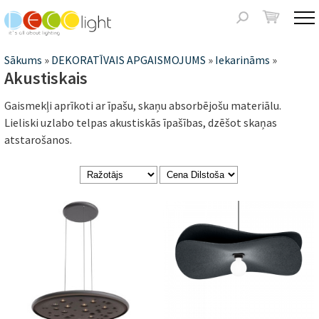
Jump to navigation
Meklēšanas
forma
Jūs
Sākums
»
DEKORATĪVAIS APGAISMOJUMS
»
Iekarināms
»
Akustiskais
atrodaties
Gaismekļi aprīkoti ar īpašu, skaņu absorbējošu materiālu.
šeit
Lieliski uzlabo telpas akustiskās īpašības, dzēšot skaņas
atstarošanos.
Lapas