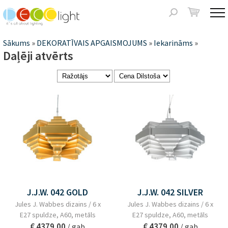
Jump to navigation
Meklēšanas
forma
Jūs
Sākums
»
DEKORATĪVAIS APGAISMOJUMS
»
Iekarināms
»
Daļēji atvērts
atrodaties
šeit
Lapas
J.J.W. 042 GOLD
J.J.W. 042 SILVER
Jules J. Wabbes dizains / 6 x
Jules J. Wabbes dizains / 6 x
E27 spuldze, A60, metāls
E27 spuldze, A60, metāls
€ 4379.00
€ 4379.00
/ gab
/ gab