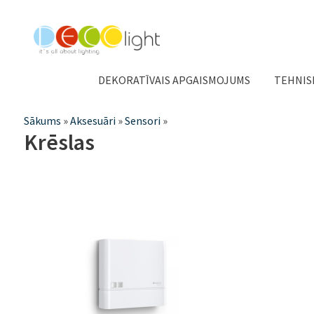
DEKORATĪVAIS APGAISMOJUMS
TEHNIS
Jūs
Sākums
»
Aksesuāri
»
Sensori
»
Krēslas
atrodaties
šeit