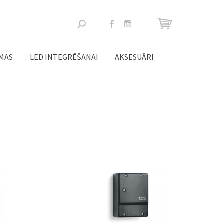
Meklēšanas
forma
ĒMAS
LED INTEGRĒŠANAI
AKSESUĀRI