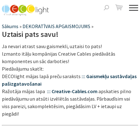
Jump to navigation
Meklēšanas
forma
Jūs
Sākums
»
DEKORATĪVAIS APGAISMOJUMS
»
Uztaisi pats savu!
atrodaties
Ja nevari atrast savu gaismekli, uztaisi to pats!
šeit
Izmanto itāļu kompānijas Creative Cables piedāvātās
komponentes un sāc darboties!
Piedāvājumu skatīt:
DECOlight mājas lapā preču saraksts
::: Gaismekļu sastāvdaļas
pašizgatavošanai
Ražotāja mājas lapa
::: Creative-Cables.com
apskaties pilno
piedāvājumu un atsūti izvēlētās sastāvdaļas. Pārbaudīsim vai
viss pareizi, sakomplektēsim, piegādāsim LV + ietaupi uz
piegādi!