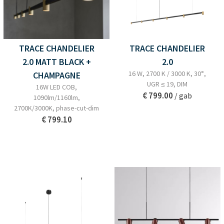
TRACE CHANDELIER
TRACE CHANDELIER
2.0 MATT BLACK +
2.0
16 W, 2700 K / 3000 K, 30°,
CHAMPAGNE
UGR ≤ 19, DIM
16W LED COB,
€ 799.00
/ gab
1090lm/1160lm,
2700K/3000K, phase-cut-dim
€ 799.10