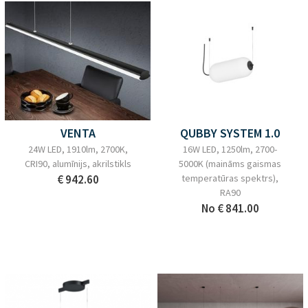
VENTA
QUBBY SYSTEM 1.0
24W LED, 1910lm, 2700K,
16W LED, 1250lm, 2700-
CRI90, alumīnijs, akrilstikls
5000K (maināms gaismas
€ 942.60
temperatūras spektrs),
RA90
No
€ 841.00