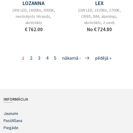
LOZANNA
LEX
18W LED, 1800lm, 3000K,
23W LED, 1820lm, 2700K,
nerūsējošs tērauds,
CRI85, DIM, alumīnijs,
akrilstikls
akrilstikls, 2 veidi
€ 762.00
No
€ 724.80
1
2
3
4
5
nākamā ›
pēdējā »
INFORMĀCIJA
Jaunumi
Pasūtīšana
Piegāde