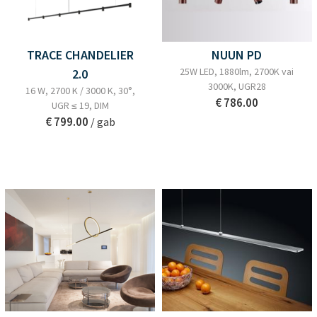
TRACE CHANDELIER
NUUN PD
25W LED, 1880lm, 2700K vai
2.0
3000K, UGR28
16 W, 2700 K / 3000 K, 30°,
€ 786.00
UGR ≤ 19, DIM
€ 799.00
/ gab