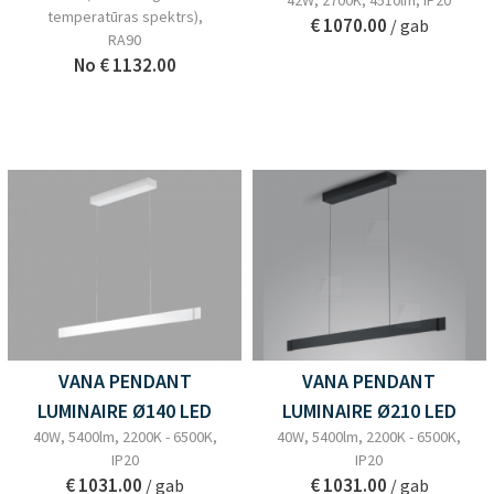
42W, 2700K, 4510lm, IP20
temperatūras spektrs),
€ 1070.00
/ gab
RA90
No
€ 1132.00
VANA PENDANT
VANA PENDANT
LUMINAIRE Ø140 LED
LUMINAIRE Ø210 LED
40W, 5400lm, 2200K - 6500K,
40W, 5400lm, 2200K - 6500K,
IP20
IP20
€ 1031.00
€ 1031.00
/ gab
/ gab