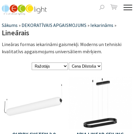
Jump to navigation
Meklēšanas
forma
Jūs
Sākums
»
DEKORATĪVAIS APGAISMOJUMS
»
Iekarināms
»
Lineārais
atrodaties
Lineāras formas iekarināmi gaismekļi. Moderns un tehniski
šeit
kvalitatīvs apgaismojums universāliem mērķiem.
Lapas