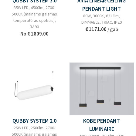
QUBBY SYSTEM 3.0
ARIA LINEAR CEILING
35W LED, 4500lm, 2700-
PENDANT LIGHT
5000K (maināms gaismas
80W, 3000K, 6213lm,
temperatūras spektrs),
DIMMABLE, TRIAC, IP20
RA90
€ 1171.00
/ gab
No
€ 1809.00
QUBBY SYSTEM 2.0
KOBE PENDANT
25W LED, 2500lm, 2700-
LUMINAIRE
5000K (maināms gaismas