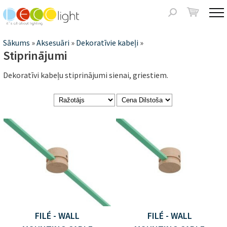
Jump to navigation
Meklēšanas
forma
Jūs
Sākums
»
Aksesuāri
»
Dekoratīvie kabeļi
»
Stiprinājumi
atrodaties
Dekoratīvi kabeļu stiprinājumi sienai, griestiem.
šeit
FILÉ - WALL
FILÉ - WALL