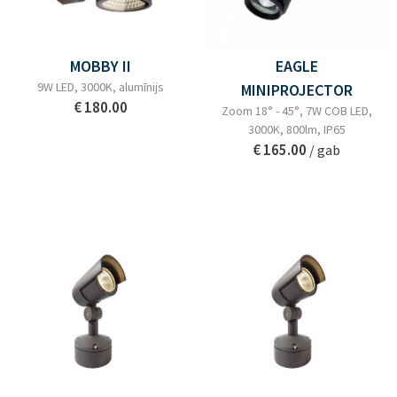
MOBBY II
EAGLE
9W LED, 3000K, alumīnijs
MINIPROJECTOR
€ 180.00
Zoom 18° - 45°, 7W COB LED,
3000K, 800lm, IP65
€ 165.00
/ gab