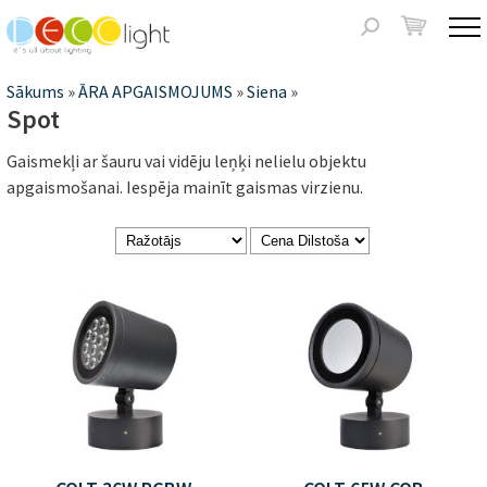
Jump to navigation
Meklēšanas
forma
Jūs
Sākums
»
ĀRA APGAISMOJUMS
»
Siena
»
Spot
atrodaties
Gaismekļi ar šauru vai vidēju leņķi nelielu objektu
šeit
apgaismošanai. Iespēja mainīt gaismas virzienu.