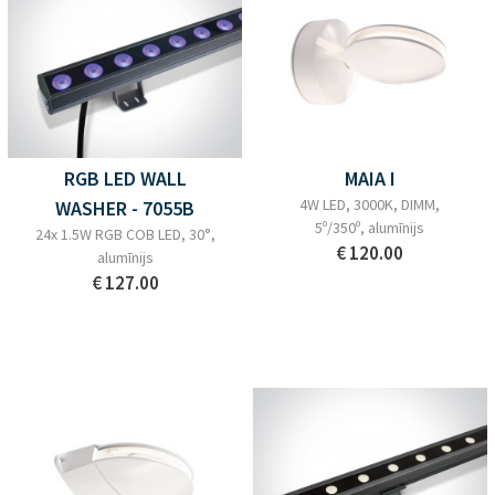
RGB LED WALL
MAIA I
4W LED, 3000K, DIMM,
WASHER - 7055B
5º/350º, alumīnijs
24x 1.5W RGB COB LED, 30°,
€ 120.00
alumīnijs
€ 127.00