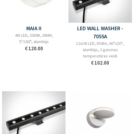
MAIA II
LED WALL WASHER -
4W LED, 3000K, DIMM,
7055A
5º/180º, alumīnijs
12x1W LED, 850lm, 60°x20°,
€ 120.00
alumīnijs, 2 gaismas
temperatūras veidi
€ 102.00