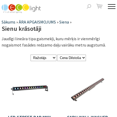
Jump to navigation
Meklēšanas
forma
Jūs
Sākums
»
ĀRA APGAISMOJUMS
»
Siena
»
Sienu krāsotāji
atrodaties
Jaudīgi lineāra tipa gaismekļi, kuru mērķis ir vienmērīgi
šeit
nogaismot fasādes redzamo daļu vairāku metru augstumā.