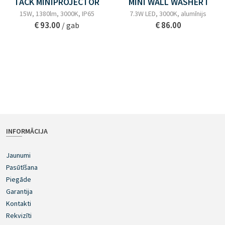
TACK MINIPROJECTOR
MINI WALL WASHER I
15W, 1380lm, 3000K, IP65
7.3W LED, 3000K, alumīnijs
€ 93.00
€ 86.00
/ gab
INFORMĀCIJA
Jaunumi
Pasūtīšana
Piegāde
Garantija
Kontakti
Rekvizīti