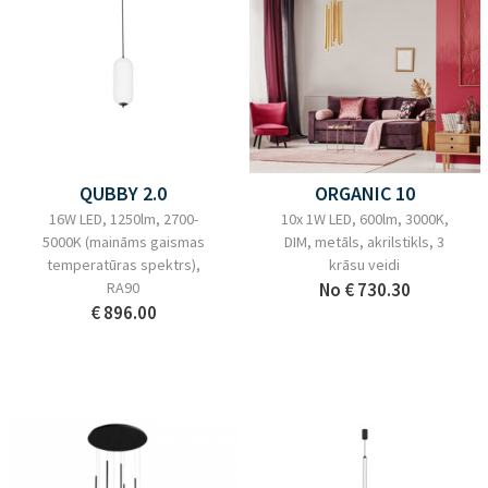
QUBBY 2.0
ORGANIC 10
16W LED, 1250lm, 2700-
10x 1W LED, 600lm, 3000K,
5000K (maināms gaismas
DIM, metāls, akrilstikls, 3
temperatūras spektrs),
krāsu veidi
RA90
No
€ 730.30
€ 896.00