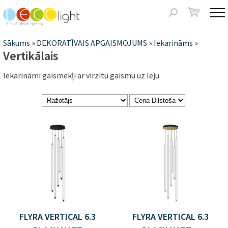
Jump to navigation
Meklēšanas
forma
Jūs
Sākums
»
DEKORATĪVAIS APGAISMOJUMS
»
Iekarināms
»
Vertikālais
atrodaties
Iekarināmi gaismekļi ar virzītu gaismu uz leju.
šeit
Lapas
FLYRA VERTICAL 6.3
FLYRA VERTICAL 6.3