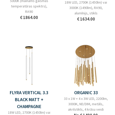
5000K (maināms gaismas
18W LED, 2700K (1450lm) vai
temperatūras spektrs),
3000K (1490lm), RA90,
RA90
alumīnijs, stikls
€ 1864.00
€ 1634.00
FLYRA VERTICAL 3.3
ORGANIC 33
33 x 1W + 4 x 3W LED, 2200lm,
BLACK MATT +
3000K, ND/DIM, metāls,
CHAMPAGNE
akrilstikls, 4 krāsu veidi
18W LED, 2700K (1450lm) vai