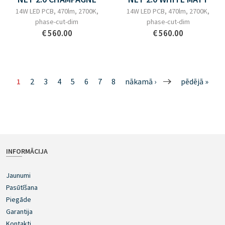
14W LED PCB, 470lm, 2700K,
14W LED PCB, 470lm, 2700K,
phase-cut-dim
phase-cut-dim
€ 560.00
€ 560.00
1
2
3
4
5
6
7
8
nākamā ›
pēdējā »
INFORMĀCIJA
Jaunumi
Pasūtīšana
Piegāde
Garantija
Kontakti