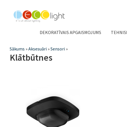
DEKORATĪVAIS APGAISMOJUMS
TEHNIS
Jūs
Sākums
»
Aksesuāri
»
Sensori
»
Klātbūtnes
atrodaties
šeit