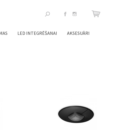
Meklēšanas
forma
ĒMAS
LED INTEGRĒŠANAI
AKSESUĀRI