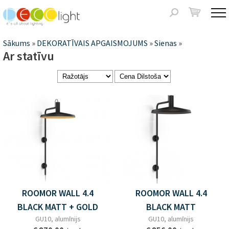
Jump to navigation
Meklēšanas
forma
Jūs
Sākums
»
DEKORATĪVAIS APGAISMOJUMS
»
Sienas
»
Ar statīvu
atrodaties
šeit
Lapas
ROOMOR WALL 4.4
ROOMOR WALL 4.4
BLACK MATT + GOLD
BLACK MATT
GU10, alumīnijs
GU10, alumīnijs