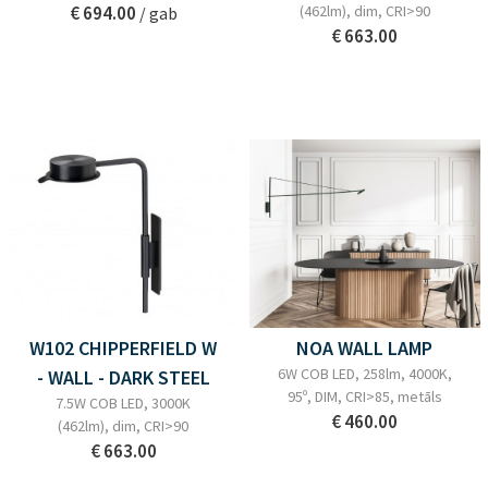
€ 694.00
(462lm), dim, CRI>90
/ gab
€ 663.00
W102 CHIPPERFIELD W
NOA WALL LAMP
6W COB LED, 258lm, 4000K,
- WALL - DARK STEEL
95º, DIM, CRI>85, metāls
7.5W COB LED, 3000K
€ 460.00
(462lm), dim, CRI>90
€ 663.00