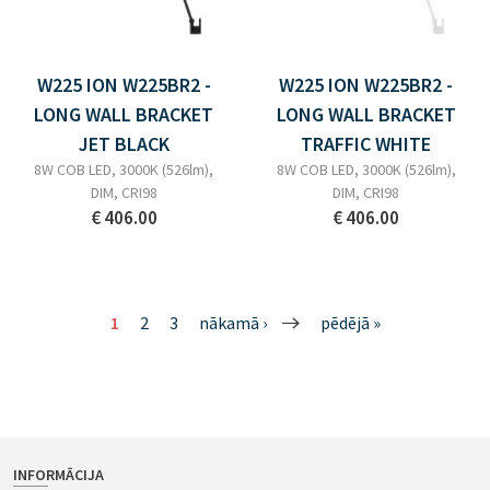
W225 ION W225BR2 -
W225 ION W225BR2 -
LONG WALL BRACKET
LONG WALL BRACKET
JET BLACK
TRAFFIC WHITE
8W COB LED, 3000K (526lm),
8W COB LED, 3000K (526lm),
DIM, CRI98
DIM, CRI98
€ 406.00
€ 406.00
1
2
3
nākamā ›
pēdējā »
INFORMĀCIJA