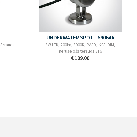
UNDERWATER SPOT - 69064A
tērrauds
3W LED, 200lm, 3000K, RA80, IK08, DIM,
nerūsējošs tērauds 316
€ 109.00