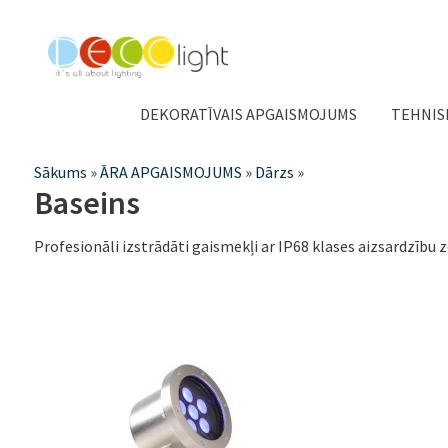
DEKORATĪVAIS APGAISMOJUMS
TEHNIS
Jūs
Sākums
»
ĀRA APGAISMOJUMS
»
Dārzs
»
Baseins
atrodaties
šeit
Profesionāli izstrādāti gaismekļi ar IP68 klases aizsardzīb