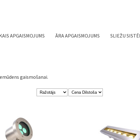
Jump to navigation
KAIS APGAISMOJUMS
ĀRA APGAISMOJUMS
SLIEŽU SIST
u zemūdens gaismošanai.