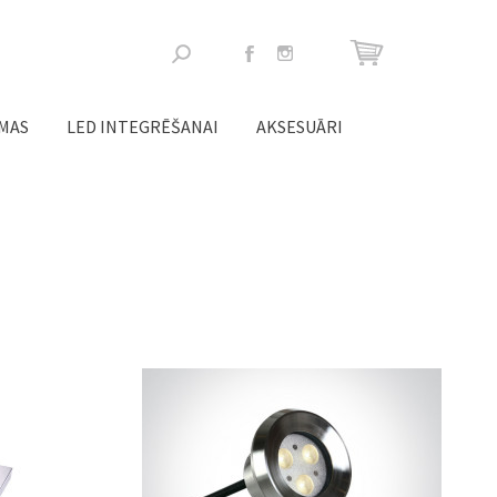
Meklēšanas
forma
ĒMAS
LED INTEGRĒŠANAI
AKSESUĀRI