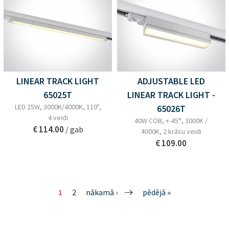
LINEAR TRACK LIGHT
ADJUSTABLE LED
65025T
LINEAR TRACK LIGHT -
LED 25W, 3000K/4000K, 110º,
65026T
4 veidi
40W COB, +-45°, 3000K /
€ 114.00
/ gab
4000K, 2 krāsu veidi
€ 109.00
1
2
nākamā ›
pēdējā »