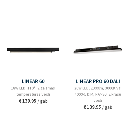
LINEAR 60
LINEAR PRO 60 DALI
18W LED, 110°, 2 gaismas
20W LED, 2900lm, 3000K vai
temperatūras veidi
4000K, DIM, RA>90, 2 krāsu
€ 139.95
veidi
/ gab
€ 139.95
/ gab