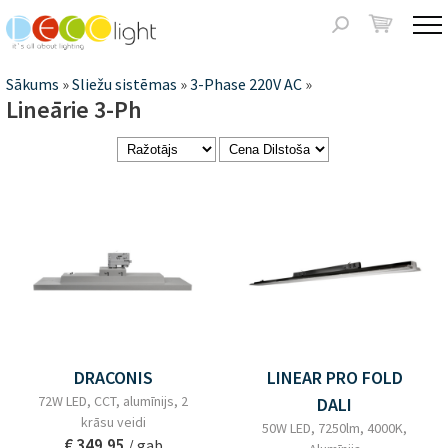
Jump to navigation
Meklēšanas
forma
Jūs
Sākums
»
Sliežu sistēmas
»
3-Phase 220V AC
»
Lineārie 3-Ph
atrodaties
šeit
Lapas
DRACONIS
LINEAR PRO FOLD
72W LED, CCT, alumīnijs, 2
DALI
krāsu veidi
50W LED, 7250lm, 4000K,
€ 349.95
/ gab