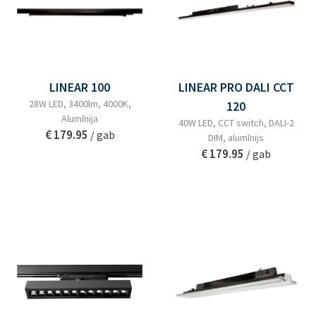
LINEAR 100
LINEAR PRO DALI CCT
28W LED, 3400lm, 4000K,
120
Alumīnija
40W LED, CCT switch, DALI-2
€ 179.95
/ gab
DIM, alumīnijs
€ 179.95
/ gab