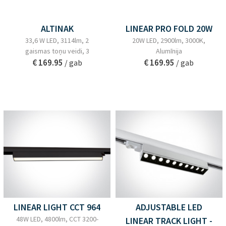
ALTINAK
LINEAR PRO FOLD 20W
33,6 W LED, 3114lm, 2
20W LED, 2900lm, 3000K,
gaismas toņu veidi, 3
Alumīnija
€ 169.95
€ 169.95
/ gab
/ gab
LINEAR LIGHT CCT 964
ADJUSTABLE LED
48W LED, 4800lm, CCT 3200-
LINEAR TRACK LIGHT -