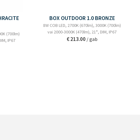
HRACITE
BOX OUTDOOR 1.0 BRONZE
8W COB LED, 2700K (670lm), 3000K (700lm)
vai 2000-3000K (470lm), 21°, DIM, IP67
00K (700lm)
€ 213.00
/ gab
DIM, IP67