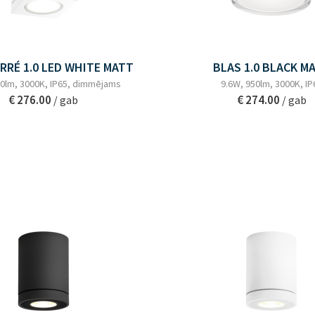
RRÉ 1.0 LED WHITE MATT
BLAS 1.0 BLACK M
20lm, 3000K, IP65, dimmējams
9.6W, 950lm, 3000K, IP
€ 276.00
€ 274.00
/ gab
/ gab