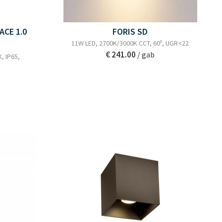
ACE 1.0
FORIS SD
11W LED, 2700K/3000K CCT, 60º, UGR<22
€ 241.00
/ gab
, IP65,