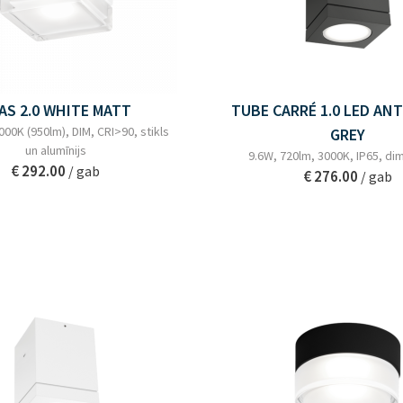
AS 2.0 WHITE MATT
TUBE CARRÉ 1.0 LED AN
000K (950lm), DIM, CRI>90, stikls
GREY
un alumīnijs
9.6W, 720lm, 3000K, IP65, d
€ 292.00
/ gab
€ 276.00
/ gab