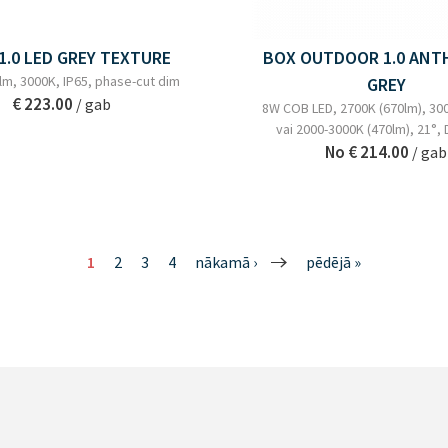
1.0 LED GREY TEXTURE
BOX OUTDOOR 1.0 ANT
lm, 3000K, IP65, phase-cut dim
GREY
€ 223.00
/ gab
8W COB LED, 2700K (670lm), 30
vai 2000-3000K (470lm), 21°, 
No
€ 214.00
/ gab
1
2
3
4
nākamā ›
pēdējā »