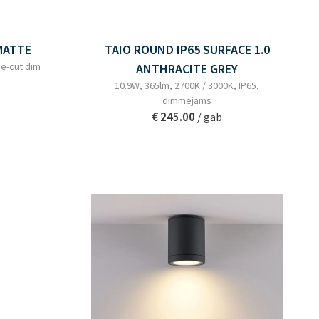
 MATTE
TAIO ROUND IP65 SURFACE 1.0
se-cut dim
ANTHRACITE GREY
10.9W, 365lm, 2700K / 3000K, IP65,
dimmējams
€ 245.00
/ gab