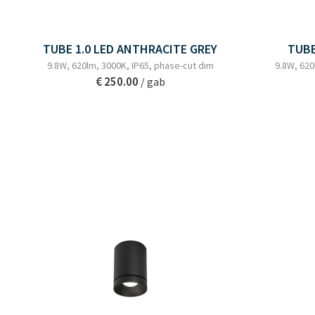
TUBE 1.0 LED ANTHRACITE GREY
TUBE
9.8W, 620lm, 3000K, IP65, phase-cut dim
9.8W, 620
€ 250.00
/ gab