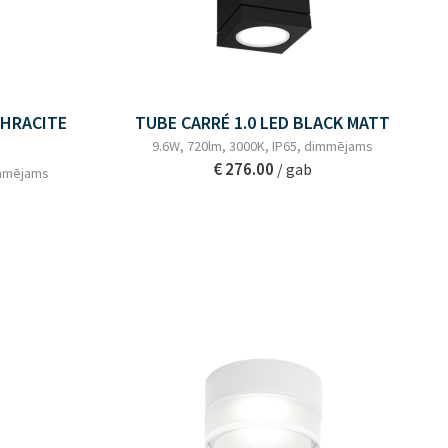
THRACITE
TUBE CARRÉ 1.0 LED BLACK MATT
9.6W, 720lm, 3000K, IP65, dimmējams
€ 276.00
/ gab
immējams