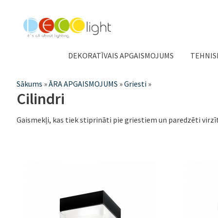
DEKORATĪVAIS APGAISMOJUMS
TEHNIS
Jūs
Sākums
»
ĀRA APGAISMOJUMS
»
Griesti
»
Cilindri
atrodaties
šeit
Gaismekļi, kas tiek stiprināti pie griestiem un paredzēti v
Lapas