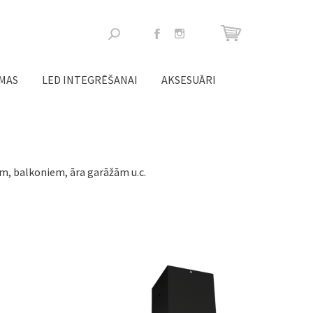
Meklēšanas
forma
ĒMAS
LED INTEGRĒŠANAI
AKSESUĀRI
em, balkoniem, āra garāžām u.c.