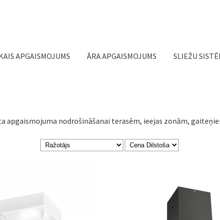
Jump to navigation
KAIS APGAISMOJUMS
ĀRA APGAISMOJUMS
SLIEŽU SIST
irzīta apgaismojuma nodrošināšanai terasēm, ieejas zonām, gaiteņi