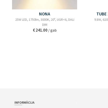
NONA
TUBE 
25W LED, 1750lm, 3000K, 20º, UGR<6, DALI
9.8W, 620
DIM
€ 241.00
/ gab
INFORMĀCIJA
!