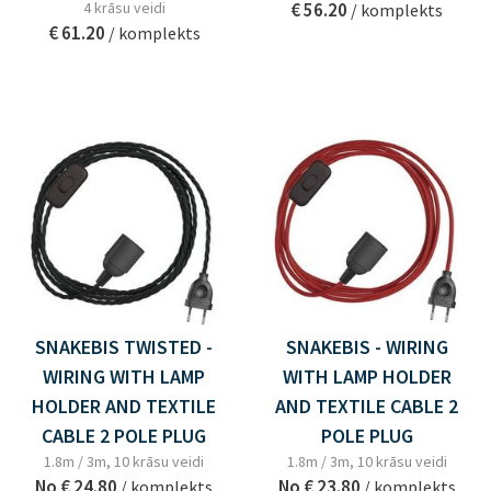
4 krāsu veidi
€ 56.20
/ komplekts
€ 61.20
/ komplekts
SNAKEBIS TWISTED -
SNAKEBIS - WIRING
WIRING WITH LAMP
WITH LAMP HOLDER
HOLDER AND TEXTILE
AND TEXTILE CABLE 2
CABLE 2 POLE PLUG
POLE PLUG
1.8m / 3m, 10 krāsu veidi
1.8m / 3m, 10 krāsu veidi
No
€ 24.80
No
€ 23.80
/ komplekts
/ komplekts