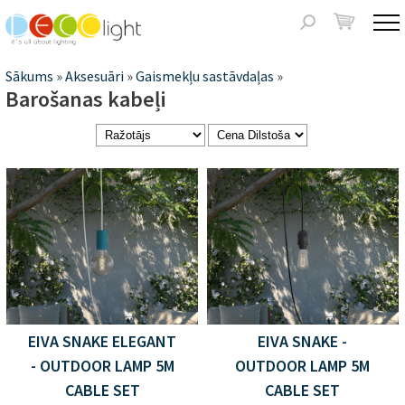
Jump to navigation
Meklēšanas
forma
Jūs
Sākums
»
Aksesuāri
»
Gaismekļu sastāvdaļas
»
Barošanas kabeļi
atrodaties
šeit
EIVA SNAKE ELEGANT
EIVA SNAKE -
- OUTDOOR LAMP 5M
OUTDOOR LAMP 5M
CABLE SET
CABLE SET