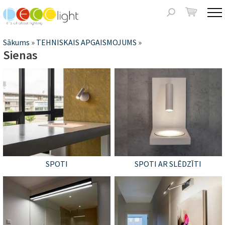
Jump to navigation
Meklēšanas
forma
Jūs
Sākums
»
TEHNISKAIS APGAISMOJUMS
»
Sienas
atrodaties
šeit
SPOTI
SPOTI AR SLĒDZĪTI