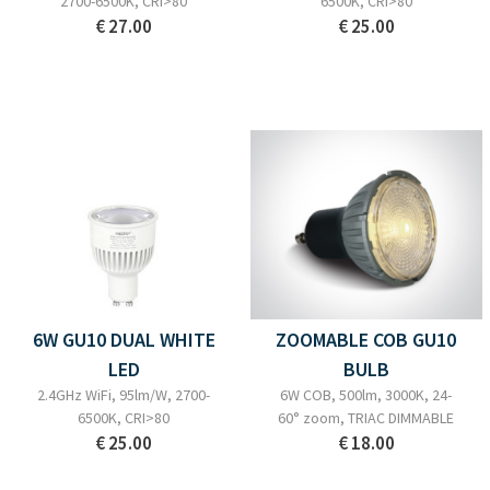
2700-6500K, CRI>80
6500K, CRI>80
€ 27.00
€ 25.00
6W GU10 DUAL WHITE
ZOOMABLE COB GU10
LED
BULB
2.4GHz WiFi, 95lm/W, 2700-
6W COB, 500lm, 3000K, 24-
6500K, CRI>80
60° zoom, TRIAC DIMMABLE
€ 25.00
€ 18.00