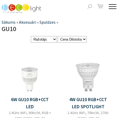
Jump to navigation
Meklēšanas
forma
Jūs
Sākums
»
Aksesuāri
»
Spuldzes
»
GU10
atrodaties
šeit
6W GU10 RGB+CCT
4W GU10 RGB+CCT
LED
LED SPOTLIGHT
2.4GHz WiFi, 90lm/W, RGB +
2.4GHz WiFi, 70lm/W, 2700-