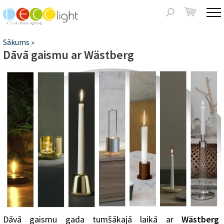
Jump to navigation
Meklēšanas
forma
Jūs
Sākums
»
Dāvā gaismu ar Wästberg
atrodaties
šeit
Dāvā gaismu gada tumšākajā laikā ar
Wästberg